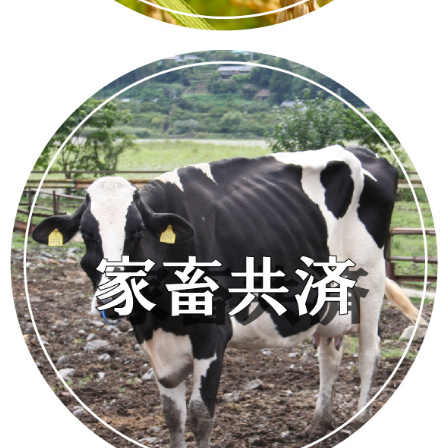
有田市
みなべ町
かつらぎ町
印南町
（みかん）
（梅の花）
（串柿）
（ハウス）