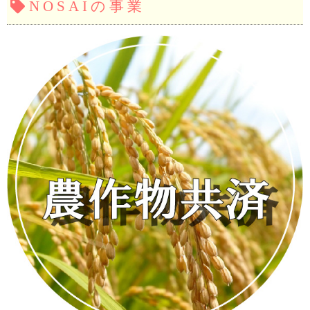
NOSAIの事業
予期せぬ自然災害に備え
笑顔あふれる農業ライフを
あらゆるリスクを補償する
地域農業を支え安心をお届けし
園芸施設共済に加入しましょ
ます
お手伝いします。
『収入保険』加入申請受付中。
う。